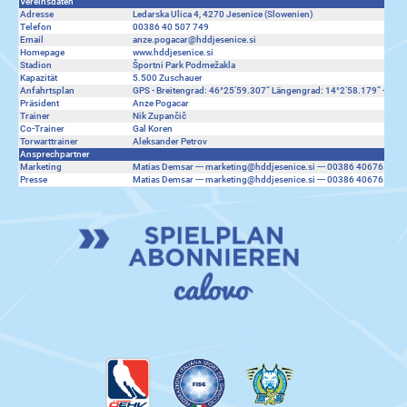
Vereinsdaten
Adresse
Ledarska Ulica 4, 4270 Jesenice (Slowenien)
Telefon
00386 40 507 749
Email
anze.pogacar@hddjesenice.si
Homepage
www.hddjesenice.si
Stadion
Športni Park Podmežakla
Kapazität
5.500 Zuschauer
Anfahrtsplan
GPS - Breitengrad: 46°25’59.307“ Längengrad: 14°2‘58.179“ ---
Go
Präsident
Anze Pogacar
Trainer
Nik Zupančič
Co-Trainer
Gal Koren
Torwarttrainer
Aleksander Petrov
Ansprechpartner
Marketing
Matias Demsar ---
marketing@hddjesenice.si
--- 00386 40676562
Presse
Matias Demsar ---
marketing@hddjesenice.si
--- 00386 40676562