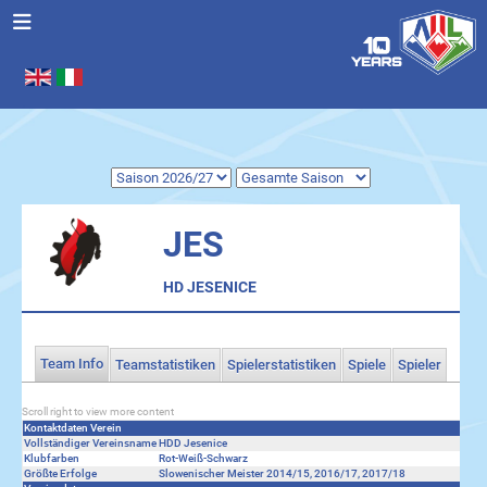
Sprache auswählen
.
JES
HD JESENICE
Team Info
Teamstatistiken
Spielerstatistiken
Spiele
Spieler
Scroll right to view more content
Kontaktdaten Verein
Vollständiger Vereinsname
HDD Jesenice
Klubfarben
Rot-Weiß-Schwarz
Größte Erfolge
Slowenischer Meister 2014/15, 2016/17, 2017/18