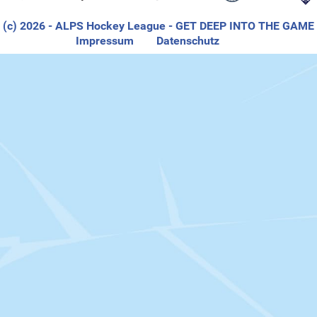
(c) 2026
- ALPS Hockey League
- GET DEEP INTO THE GAME
Impressum
Datenschutz