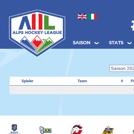
Sprache auswählen
SAISON
STATS
.
Spieler
Team
#
P