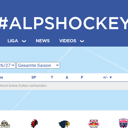
#ALPSHOCKE
LIGA
NEWS
VIDEOS
os
SP
T
A
P
+/-
Noch keine Daten vorhanden.