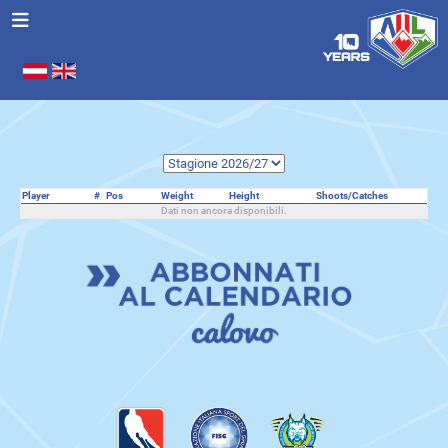
Seleziona la tua lingua
.
Player
#
Pos
Weight
Height
Shoots/Catches
Dati non ancora disponibili.