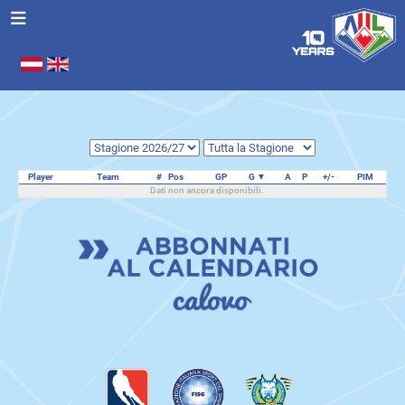
Seleziona la tua lingua
.
Player
Team
#
Pos
GP
G
A
P
+/-
PIM
Dati non ancora disponibili.