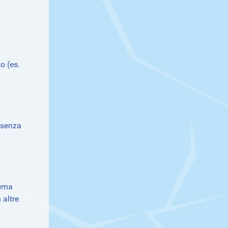
to (es.
i senza
tema
 altre