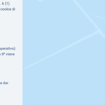
. 6 (1)
 cookie di
operativo)
 IP viene
te dai