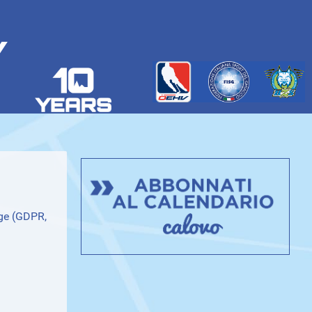
Y
gge (GDPR,