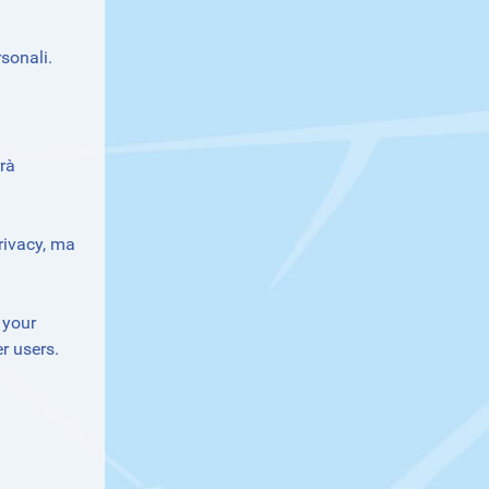
rsonali.
rrà
privacy, ma
 your
r users.