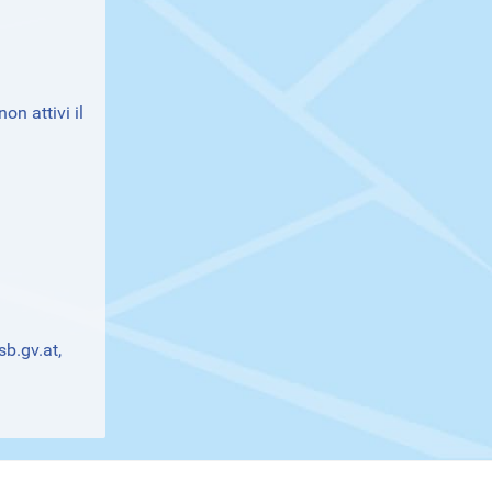
n attivi il
b.gv.at
,