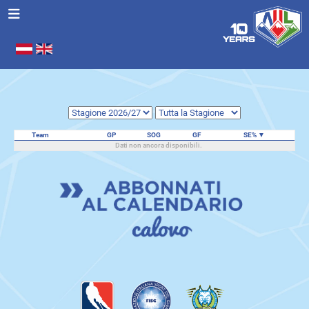
Seleziona la tua lingua
.
Team
GP
SOG
GF
SE%
Dati non ancora disponibili.